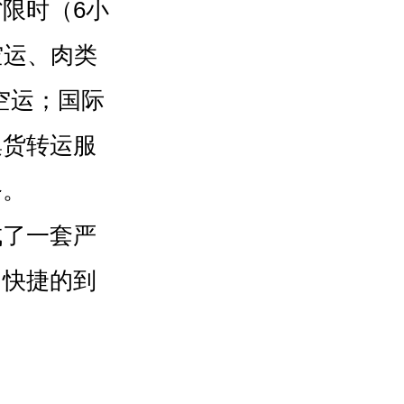
限时（6小
空运、肉类
空运；国际
集货转运服
务。
成了一套严
、快捷的到