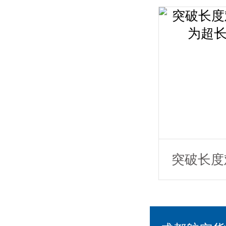
节致匠心
货运更懂
突破长度
达空运为