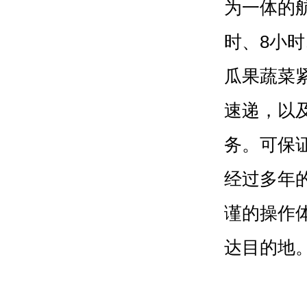
为一体的
时、8小时
瓜果蔬菜
速递，以
务。可保
经过多年
谨的操作
达目的地