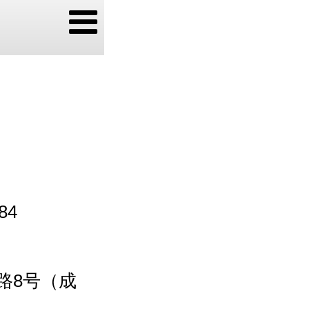
84
路8号（成