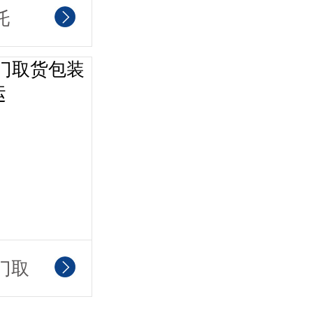
托
安
门取