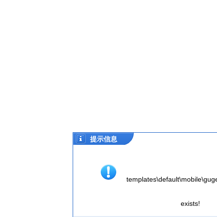
提示信息
templates\default\mobile\guge.
exists!