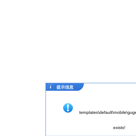
提示信息
templates\default\mobile\guge.
exists!